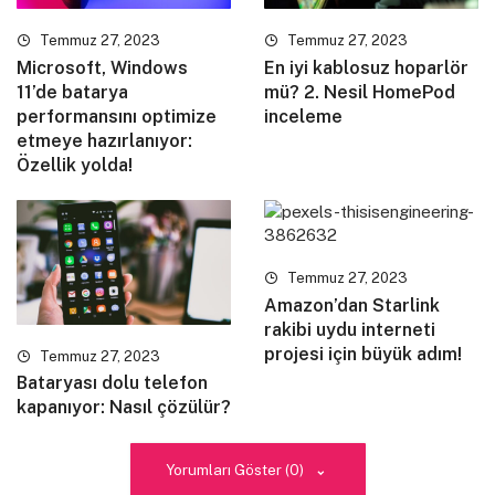
purus auctor nunc, eu vulputate orci est eget neque.
Temmuz 27, 2023
Temmuz 27, 2023
Microsoft, Windows
En iyi kablosuz hoparlör
11’de batarya
mü? 2. Nesil HomePod
performansını optimize
inceleme
etmeye hazırlanıyor:
Özellik yolda!
Temmuz 27, 2023
Amazon’dan Starlink
rakibi uydu interneti
projesi için büyük adım!
Temmuz 27, 2023
Bataryası dolu telefon
Quisque vehicula eget arcu sit amet pretium.
kapanıyor: Nasıl çözülür?
Vestibulum ante ipsum primis in faucibus orci luctus et
ultrices posuere cubilia curae; In vel diam lacinia,
Yorumları Göster (0)
gravida augue eget, consequat ligula. Maecenas vitae