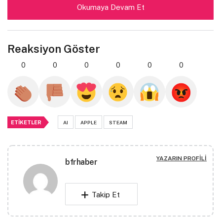
posuere, malesuada nibh a, pulvinar risus. Aenean eu ex
Okumaya Devam Et
ut elit tempus vulputate. Phasellus semper purus
faucibus sem gravida, vitae elementum ex lobortis.
Nam finibus mauris eget hendrerit egestas.
Reaksiyon Göster
Suspendisse aliquam nunc non dignissim gravida.
0
0
0
0
0
0
Nam auctor sapien sem, sit amet euismod purus
tincidunt non.
Curabitur sed suscipit justo, id molestie
dui. Nunc iaculis ipsum vitae mi tempor, nec facilisis
ante finibus. In et consectetur nibh.
ETIKETLER
AI
APPLE
STEAM
Windows 11 kullanıcıları,
cihazlarının batarya
YAZARIN PROFILI
bfrhaber
kullanımını kolaylıkla analiz
edebilecekler
Takip Et
Praesent
nibh mi, pellentesque nec diam a, congue