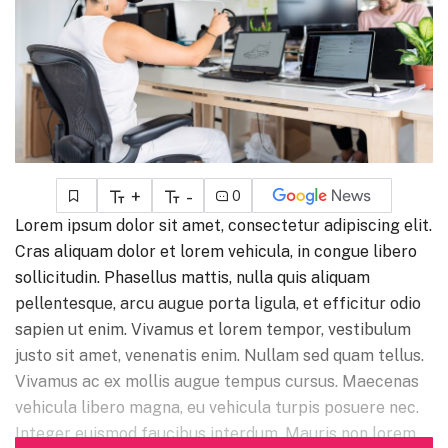
+
-
0
Lorem ipsum dolor sit amet, consectetur adipiscing elit.
Cras aliquam dolor et lorem vehicula, in congue libero
sollicitudin. Phasellus mattis, nulla quis aliquam
pellentesque, arcu augue porta ligula, et efficitur odio
sapien ut enim. Vivamus et lorem tempor, vestibulum
justo sit amet, venenatis enim. Nullam sed quam tellus.
Vivamus ac ex mollis augue tempus cursus. Maecenas
vehicula libero magna, eu vehicula turpis posuere nec.
Integer euismod faucibus interdum. Mauris non lorem