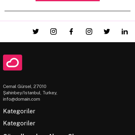
ipsum nec nulla euismod varius. Pellentesque habitant
morbi tristique senectus et netus et malesuada fames
ac turpis egestas.
Lorem ipsum dolor sit amet, consectetur adipiscing
elit.
Nunc vitae lectus quis enim aliquet bibendum.
Proin non risus sed lectus mattis rhoncus eget sed
tellus.
Aenean et nisi vitae tortor volutpat semper nec
quis odio.
Cemal Gürsel, 27010
Şahinbey/Istanbul, Turkey,
info@domain.com
Kategoriler
Kategoriler