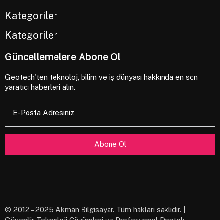
içeren Letraset yapraklarının yayınlanması ile
Kategoriler
ve yakın zamanda Aldus PageMaker gibi Lorem
Ipsum sürümleri içeren masaüstü yayıncılık
Kategoriler
yazılımları ile popüler olmuştur.
Güncellemelere Abone Ol
Neden Kullanırız?
Geotech'ten teknoloj, bilim ve iş dünyası hakkında en son
Yinelenen bir sayfa içeriğinin okuyucunun
yaratıcı haberleri alın.
dikkatini dağıttığı bilinen bir gerçektir. Lorem
Ipsum kullanmanın amacı, sürekli ‘buraya metin
E-Posta Adresiniz
gelecek, buraya metin gelecek’ yazmaya kıyasla
daha dengeli bir harf dağılımı sağlayarak
okunurluğu artırmasıdır. Şu anda birçok
masaüstü yayıncılık paketi ve web sayfa
düzenleyicisi, varsayılan mıgır metinler olarak
Lorem Ipsum kullanmaktadır. Ayrıca arama
motorlarında ‘lorem ipsum’ anahtar sözcükleri
ile arama yapıldığında henüz tasarım
© 2012 – 2025 Akman Bilgisayar. Tüm hakları saklıdır. |
aşamasında olan çok sayıda site listelenir. Yıllar
Güvenilir Teknoloji Çözümleri ve Profesyonel Destek.