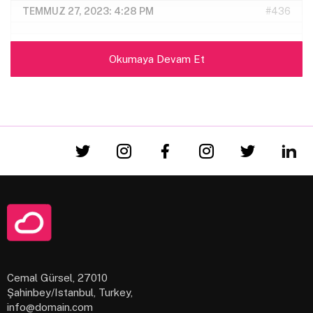
TEMMUZ 27, 2023: 4:28 PM
#436
Okumaya Devam Et
bfrhaber
Anahtar yönetici
Lorem Ipsum, dizgi ve baskı endüstrisinde
kullanılan mıgır metinlerdir. Lorem Ipsum, adı
bilinmeyen bir matbaacının bir hurufat numune
kitabı oluşturmak üzere bir yazı galerisini alarak
karıştırdığı 1500’lerden beri endüstri standardı
sahte metinler olarak kullanılmıştır. Beşyüz yıl
boyunca varlığını sürdürmekle kalmamış, aynı
Cemal Gürsel, 27010
zamanda pek değişmeden elektronik dizgiye de
Şahinbey/Istanbul, Turkey,
sıçramıştır. 1960’larda Lorem Ipsum pasajları da
info@domain.com