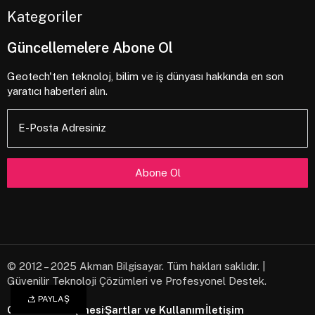
Kategoriler
Güncellemelere Abone Ol
Geotech'ten teknoloj, bilim ve iş dünyası hakkında en son
yaratıcı haberleri alın.
Sistem Gereksinimleri
E-Posta Adresiniz
13.3-inch LCD touchscreen display
256 GB SSD
Intel Core i5-1135G7
8GB DD4 Ram
12.5 battery hours
3.1 Pound
© 2012 – 2025 Akman Bilgisayar. Tüm hakları saklıdır. |
SATIN AL
İNCELE
Güvenilir Teknoloji Çözümleri ve Profesyonel Destek.
PAYLAŞ
Gizlilik Sözleşmesi
Şartlar ve Kullanım
İletişim
Nam vulputate, arcu sit amet facilisis luctus, tortor