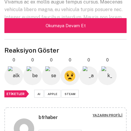
Vivamus ac ex mollis augue tempus cursus. Maecenas
vehicula libero magna, eu vehicula turpis posuere nec.
Integer euismod faucibus interdum. Mauris non lorem
posuere, malesuada nibh a, pulvinar risus. Aenean eu ex
Okumaya Devam Et
ut elit tempus vulputate. Phasellus semper purus
faucibus sem gravida, vitae elementum ex lobortis.
Nam finibus mauris eget hendrerit egestas.
Reaksiyon Göster
Suspendisse aliquam nunc non dignissim gravida.
0
0
0
0
0
0
Nam auctor sapien sem, sit amet euismod purus
tincidunt non.
Curabitur sed suscipit justo, id molestie
dui. Nunc iaculis ipsum vitae mi tempor, nec facilisis
ante finibus. In et consectetur nibh.
ETIKETLER
AI
APPLE
STEAM
Windows 11 kullanıcıları,
cihazlarının batarya
YAZARIN PROFILI
bfrhaber
kullanımını kolaylıkla analiz