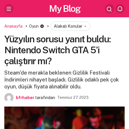
My Blog
Anasayfa
Oyun
Alakalı Konular
Yüzyılın sorusu yanıt buldu:
Nintendo Switch GTA 5’i
çalıştırır mı?
Steam'de merakla beklenen Gizlilik Festivali
İndirimleri nihayet başladı. Gizlilik odaklı pek çok
oyun, düşük fiyata alınabilir oldu.
bfrhaber
tarafından
Temmuz 27, 2023