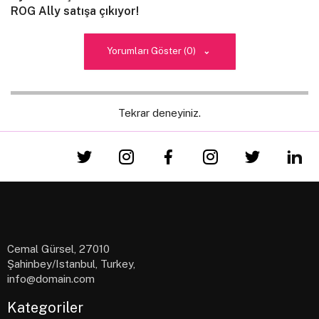
Proin non risus sed lectus mattis rhoncus eget sed
ROG Ally satışa çıkıyor!
tellus.
Aenean et nisi vitae tortor volutpat semper nec
Yorumları Göster (0)
quis odio.
Tekrar deneyiniz.
Cemal Gürsel, 27010
Şahinbey/Istanbul, Turkey,
info@domain.com
Kategoriler