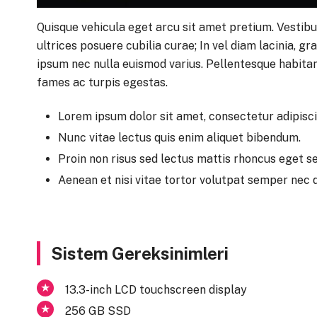
Quisque vehicula eget arcu sit amet pretium. Vestibu
ultrices posuere cubilia curae; In vel diam lacinia, 
ipsum nec nulla euismod varius. Pellentesque habita
fames ac turpis egestas.
Lorem ipsum dolor sit amet, consectetur adipiscin
Nunc vitae lectus quis enim aliquet bibendum.
Proin non risus sed lectus mattis rhoncus eget se
Aenean et nisi vitae tortor volutpat semper nec q
Sistem Gereksinimleri
13.3-inch LCD touchscreen display
256 GB SSD