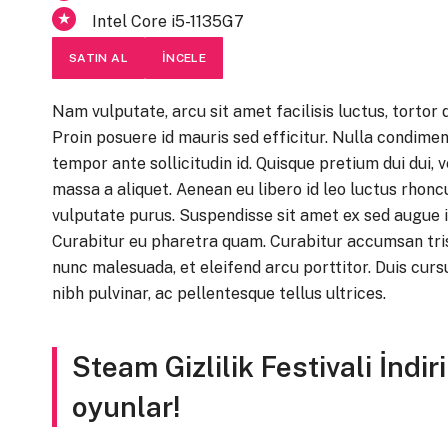
Intel Core i5-1135G7
SATIN AL
İNCELE
Nam vulputate, arcu sit amet facilisis luctus, tortor
Proin posuere id mauris sed efficitur. Nulla condime
tempor ante sollicitudin id. Quisque pretium dui dui, 
massa a aliquet. Aenean eu libero id leo luctus rhoncus
vulputate purus. Suspendisse sit amet ex sed augue
Curabitur eu pharetra quam. Curabitur accumsan trist
nunc malesuada, et eleifend arcu porttitor. Duis curs
nibh pulvinar, ac pellentesque tellus ultrices.
Steam Gizlilik Festivali İndi
oyunlar!