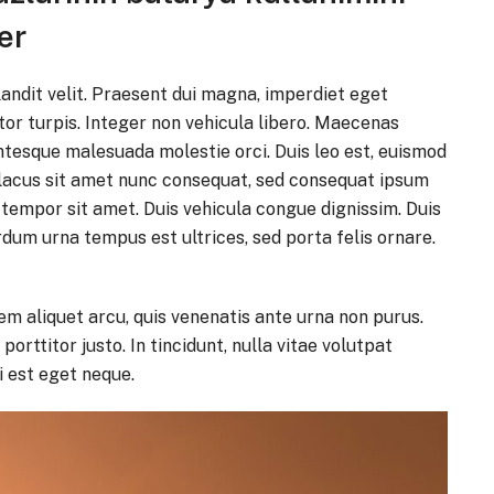
er
andit velit. Praesent dui magna, imperdiet eget
itor turpis. Integer non vehicula libero. Maecenas
lentesque malesuada molestie orci. Duis leo est, euismod
ies lacus sit amet nunc consequat, sed consequat ipsum
s tempor sit amet. Duis vehicula congue dignissim. Duis
um urna tempus est ultrices, sed porta felis ornare.
em aliquet arcu, quis venenatis ante urna non purus.
orttitor justo. In tincidunt, nulla vitae volutpat
i est eget neque.