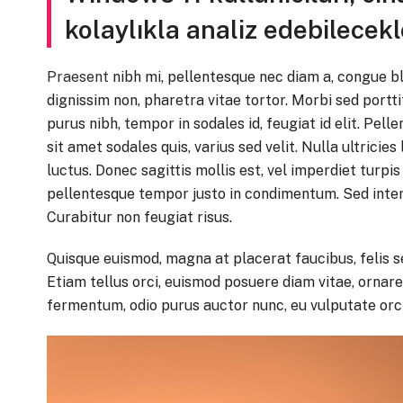
kolaylıkla analiz edebilecekl
Praesent
nibh mi, pellentesque nec diam a, congue bl
dignissim non, pharetra vitae tortor. Morbi sed portt
purus nibh, tempor in sodales id, feugiat id elit. Pel
sit amet sodales quis, varius sed velit. Nulla ultric
luctus. Donec sagittis mollis est, vel imperdiet turpi
pellentesque tempor justo in condimentum. Sed interd
Curabitur non feugiat risus.
Quisque euismod, magna at placerat faucibus, felis s
Etiam tellus orci, euismod posuere diam vitae, ornare p
fermentum, odio purus auctor nunc, eu vulputate orc