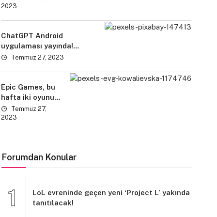
tanıttı! İşte
2023
detaylar
ChatGPT Android
uygulaması yayında!
Türkiye’de açıldı mı?
Temmuz 27, 2023
Epic Games, bu
hafta iki oyunu
birden ücretsiz
Temmuz 27,
hale getirdi!
2023
Forumdan Konular
LoL evreninde geçen yeni ‘Project L’ yakında
tanıtılacak!