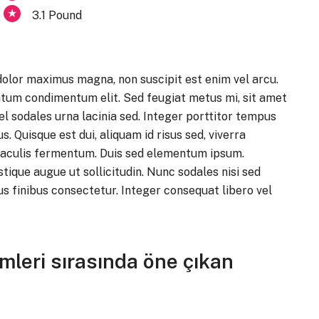
3.1 Pound
 dolor maximus magna, non suscipit est enim vel arcu.
ntum condimentum elit. Sed feugiat metus mi, sit amet
vel sodales urna lacinia sed. Integer porttitor tempus
. Quisque est dui, aliquam id risus sed, viverra
 iaculis fermentum. Duis sed elementum ipsum.
ique augue ut sollicitudin. Nunc sodales nisi sed
us finibus consectetur. Integer consequat libero vel
rimleri sırasında öne çıkan