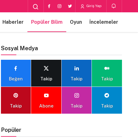
Giriş Yap
Haberler
Popüler Bilim
Oyun
İncelemeler
Sosyal Medya
Beğen
Takip
Takip
Takip
Takip
Abone
Takip
Takip
Popüler