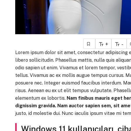
+
-
Lorem ipsum dolor sit amet, consectetur adipiscing el
libero sollicitudin. Phasellus mattis, nulla quis aliqu
odio sapien ut enim. Vivamus et lorem tempor, vesti
tellus. Vivamus ac ex mollis augue tempus cursus. M
posuere nec. Integer euismod faucibus interdum. Mau
risus. Aenean eu ex ut elit tempus vulputate. Phasel
elementum ex lobortis.
Nam finibus mauris eget he
dignissim gravida. Nam auctor sapien sem, sit ame
justo, id molestie dui. Nunc iaculis ipsum vitae mi tem
Windows 11 kullanıcıları, cih