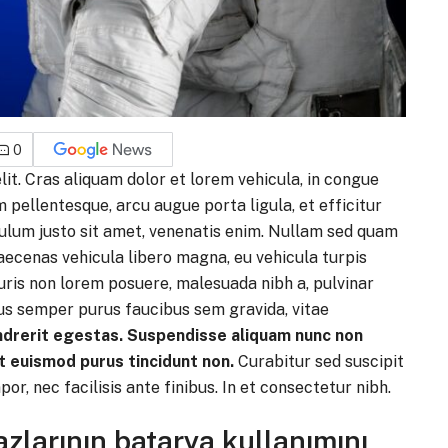
0
it. Cras aliquam dolor et lorem vehicula, in congue
am pellentesque, arcu augue porta ligula, et efficitur
bulum justo sit amet, venenatis enim. Nullam sed quam
aecenas vehicula libero magna, eu vehicula turpis
ris non lorem posuere, malesuada nibh a, pulvinar
lus semper purus faucibus sem gravida, vitae
ndrerit egestas. Suspendisse aliquam nunc non
t euismod purus tincidunt non.
Curabitur sed suscipit
por, nec facilisis ante finibus. In et consectetur nibh.
azlarının batarya kullanımını