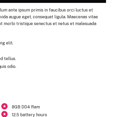
lum ante ipsum primis in faucibus orci luctus et
gravida augue eget, consequat ligula. Maecenas vitae
nt morbi tristique senectus et netus et malesuada
g elit.
d tellus.
uis odio.
8GB DD4 Ram
12.5 battery hours