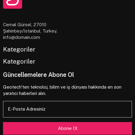
gravida augue eget, consequat ligula. Maecenas vitae
ipsum nec nulla euismod varius. Pellentesque habitant
morbi tristique senectus et netus et malesuada fames
Cemal Gürsel, 27010
ac turpis egestas.
Şahinbey/Istanbul, Turkey,
info@domain.com
Lorem ipsum dolor sit amet, consectetur adipiscing
Kategoriler
elit.
Kategoriler
Nunc vitae lectus quis enim aliquet bibendum.
Proin non risus sed lectus mattis rhoncus eget sed
Güncellemelere Abone Ol
tellus.
Geotech'ten teknoloj, bilim ve iş dünyası hakkında en son
Aenean et nisi vitae tortor volutpat semper nec
yaratıcı haberleri alın.
quis odio.
E-Posta Adresiniz