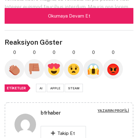
Integer euismod faucibus interdum. Mauris non lorem
posuere, malesuada nibh a, pulvinar risus. Aenean eu ex
Okumaya Devam Et
ut elit tempus vulputate. Phasellus semper purus
faucibus sem gravida, vitae elementum ex lobortis.
Nam finibus mauris eget hendrerit egestas.
Reaksiyon Göster
Suspendisse aliquam nunc non dignissim gravida.
0
0
0
0
0
0
Nam auctor sapien sem, sit amet euismod purus
tincidunt non.
Curabitur sed suscipit justo, id molestie
dui. Nunc iaculis ipsum vitae mi tempor, nec facilisis
ante finibus. In et consectetur nibh.
ETIKETLER
AI
APPLE
STEAM
Windows 11 kullanıcıları,
cihazlarının batarya
YAZARIN PROFILI
bfrhaber
kullanımını kolaylıkla analiz
edebilecekler
Takip Et