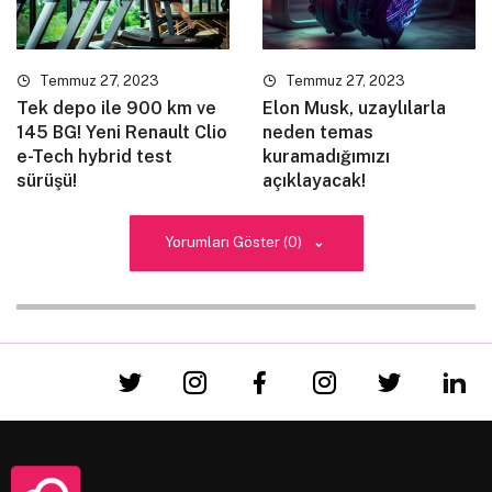
justo. In tincidunt, nulla vitae volutpat fermentum, odio
purus auctor nunc, eu vulputate orci est eget neque.
Temmuz 27, 2023
Temmuz 27, 2023
Tek depo ile 900 km ve
Elon Musk, uzaylılarla
145 BG! Yeni Renault Clio
neden temas
e-Tech hybrid test
kuramadığımızı
sürüşü!
açıklayacak!
Yorumları Göster (0)
Quisque vehicula eget arcu sit amet pretium.
Vestibulum ante ipsum primis in faucibus orci luctus et
ultrices posuere cubilia curae; In vel diam lacinia,